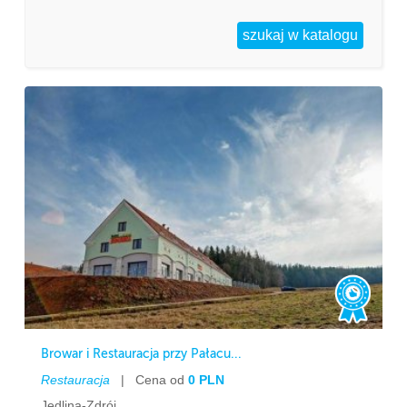
Browar i Restauracja przy Pałacu...
Restauracja
|
Cena od
0 PLN
Jedlina-Zdrój