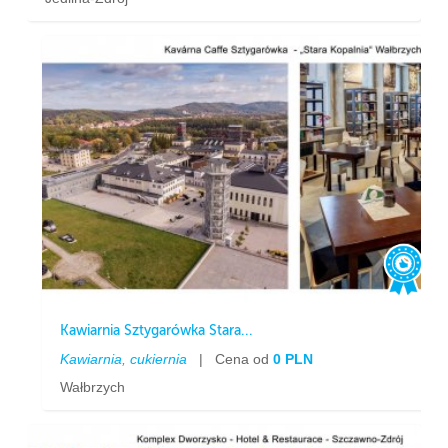
Kawiarnia Sztygarówka Stara...
Kawiarnia, cukiernia
|
Cena od
0 PLN
Wałbrzych