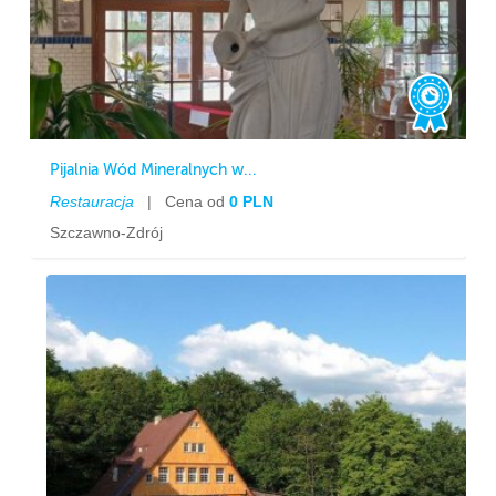
Pijalnia Wód Mineralnych w...
Restauracja
|
Cena od
0 PLN
Szczawno-Zdrój