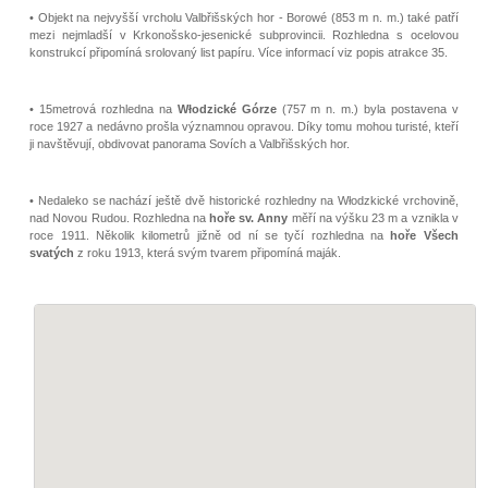
• Objekt na nejvyšší vrcholu Valbřišských hor - Borowé (853 m n. m.) také patří
mezi nejmladší v Krkonošsko-jesenické subprovincii. Rozhledna s ocelovou
konstrukcí připomíná srolovaný list papíru. Více informací viz popis atrakce 35.
• 15metrová rozhledna na
Włodzické Górze
(757 m n. m.) byla postavena v
roce 1927 a nedávno prošla významnou opravou. Díky tomu mohou turisté, kteří
ji navštěvují, obdivovat panorama Sovích a Valbřišských hor.
• Nedaleko se nachází ještě dvě historické rozhledny na Włodzkické vrchovině,
nad Novou Rudou. Rozhledna na
hoře sv. Anny
měří na výšku 23 m a vznikla v
roce 1911. Několik kilometrů jižně od ní se tyčí rozhledna na
hoře Všech
svatých
z roku 1913, která svým tvarem připomíná maják.