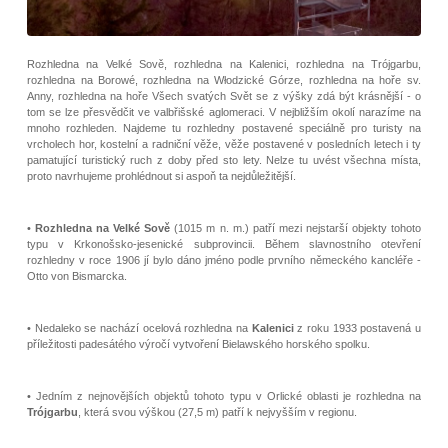
Rozhledna na Velké Sově, rozhledna na Kalenici, rozhledna na Trójgarbu,
rozhledna na Borowé, rozhledna na Włodzické Górze, rozhledna na hoře sv.
Anny, rozhledna na hoře Všech svatých Svět se z výšky zdá být krásnější - o
tom se lze přesvědčit ve valbřišské aglomeraci. V nejbližším okolí narazíme na
mnoho rozhleden. Najdeme tu rozhledny postavené speciálně pro turisty na
vrcholech hor, kostelní a radniční věže, věže postavené v posledních letech i ty
pamatující turistický ruch z doby před sto lety. Nelze tu uvést všechna místa,
proto navrhujeme prohlédnout si aspoň ta nejdůležitější.
•
Rozhledna na Velké Sově
(1015 m n. m.) patří mezi nejstarší objekty tohoto
typu v Krkonošsko-jesenické subprovincii. Během slavnostního otevření
rozhledny v roce 1906 jí bylo dáno jméno podle prvního německého kancléře -
Otto von Bismarcka.
• Nedaleko se nachází ocelová rozhledna na
Kalenici
z roku 1933 postavená u
příležitosti padesátého výročí vytvoření Bielawského horského spolku.
• Jedním z nejnovějších objektů tohoto typu v Orlické oblasti je rozhledna na
Trójgarbu
, která svou výškou (27,5 m) patří k nejvyšším v regionu.