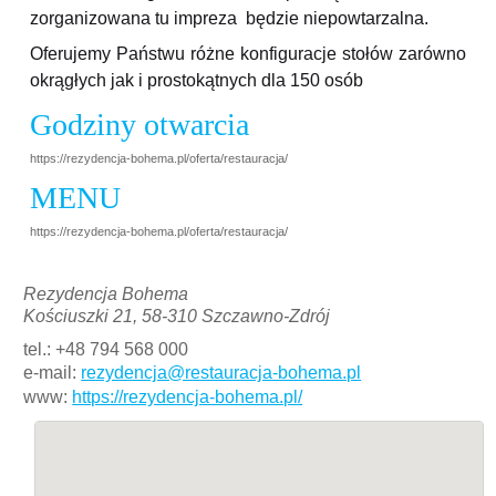
zorganizowana tu impreza będzie niepowtarzalna.
Oferujemy Państwu różne konfiguracje stołów zarówno
okrągłych jak i prostokątnych dla 150 osób
Godziny otwarcia
https://rezydencja-bohema.pl/oferta/restauracja/
MENU
https://rezydencja-bohema.pl/oferta/restauracja/
Rezydencja Bohema
Kościuszki 21, 58-310 Szczawno-Zdrój
tel.: +48 794 568 000
e-mail:
rezydencja@restauracja-bohema.pl
www:
https://rezydencja-bohema.pl/