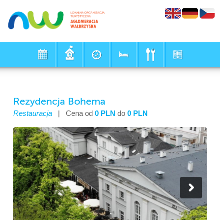
Rezydencja Bohema
Restauracja
|
Cena od
0 PLN
do
0 PLN