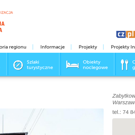
oria regionu
Informacje
Projekty
Projekty I
Szlaki
Obiekty
O
e
turystyczne
noclegowe
g
Zabytkow
Warszaws
tel.: 74 