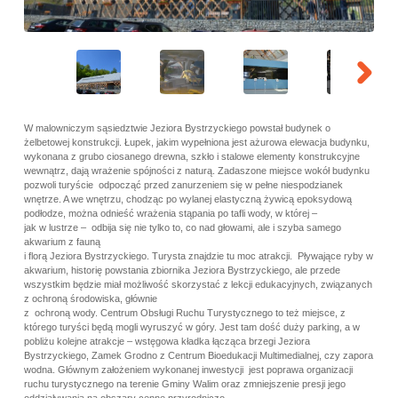
W malowniczym sąsiedztwie Jeziora Bystrzyckiego powstał budynek o
żelbetowej konstrukcji. Łupek, jakim wypełniona jest ażurowa elewacja budynku,
wykonana z grubo ciosanego drewna, szkło i stalowe elementy konstrukcyjne
wewnątrz, dają wrażenie spójności z naturą. Zadaszone miejsce wokół budynku
pozwoli turyście odpocząć przed zanurzeniem się w pełne niespodzianek
wnętrze. A we wnętrzu, chodząc po wylanej elastyczną żywicą epoksydową
podłodze, można odnieść wrażenia stąpania po tafli wody, w której –
jak w lustrze – odbija się nie tylko to, co nad głowami, ale i szyba samego
akwarium z fauną
i florą Jeziora Bystrzyckiego. Turysta znajdzie tu moc atrakcji. Pływające ryby w
akwarium, historię powstania zbiornika Jeziora Bystrzyckiego, ale przede
wszystkim będzie miał możliwość skorzystać z lekcji edukacyjnych, związanych
z ochroną środowiska, głównie
z ochroną wody. Centrum Obsługi Ruchu Turystycznego to też miejsce, z
którego turyści będą mogli wyruszyć w góry. Jest tam dość duży parking, a w
pobliżu kolejne atrakcje – wstęgowa kładka łącząca brzegi Jeziora
Bystrzyckiego, Zamek Grodno z Centrum Bioedukacji Multimedialnej, czy zapora
wodna. Głównym założeniem wykonanej inwestycji jest poprawa organizacji
ruchu turystycznego na terenie Gminy Walim oraz zmniejszenie presji jego