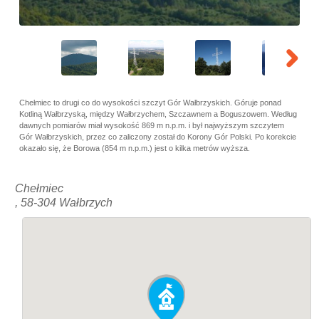
Chełmiec to drugi co do wysokości szczyt Gór Wałbrzyskich. Góruje ponad
Kotliną Wałbrzyską, między Wałbrzychem, Szczawnem a Boguszowem. Według
dawnych pomiarów miał wysokość 869 m n.p.m. i był najwyższym szczytem
Gór Wałbrzyskich, przez co zaliczony został do Korony Gór Polski. Po korekcie
okazało się, że Borowa (854 m n.p.m.) jest o kilka metrów wyższa.
Chełmiec
, 58-304 Wałbrzych