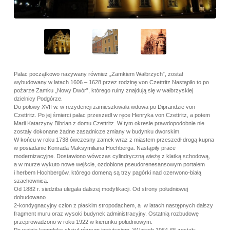
Pałac początkowo nazywany również „Zamkiem Wałbrzych”, został
wybudowany w latach 1606 – 1628 przez rodzinę von Czettritz Nastąpiło to po
pożarze Zamku „Nowy Dwór”, którego ruiny znajdują się w wałbrzyskiej
dzielnicy Podgórze.
Do połowy XVII w. w rezydencji zamieszkiwała wdowa po Diprandzie von
Czettritz. Po jej śmierci pałac przeszedł w ręce Henryka von Czettritz, a potem
Marii Katarzyny Bibrian z domu Czettritz. W tym okresie prawdopodobnie nie
zostały dokonane żadne zasadnicze zmiany w budynku dworskim.
W końcu w roku 1738 ówczesny zamek wraz z miastem przeszedł drogą kupna
w posiadanie Konrada Maksymiliana Hochberga. Nastąpiły prace
modernizacyjne. Dostawiono wówczas cylindryczną wieżę z klatką schodową,
a w murze wykuto nowe wejście, ozdobione pseudorenesansowym portalem
i herbem Hochbergów, którego domeną są trzy pagórki nad czerwono-białą
szachownicą.
Od 1882 r. siedziba ulegała dalszej modyfikacji. Od strony południowej
dobudowano
2-kondygnacyjny człon z płaskim stropodachem, a w latach następnych dalszy
fragment muru oraz wysoki budynek administracyjny. Ostatnią rozbudowę
przeprowadzono w roku 1922 w kierunku południowym.