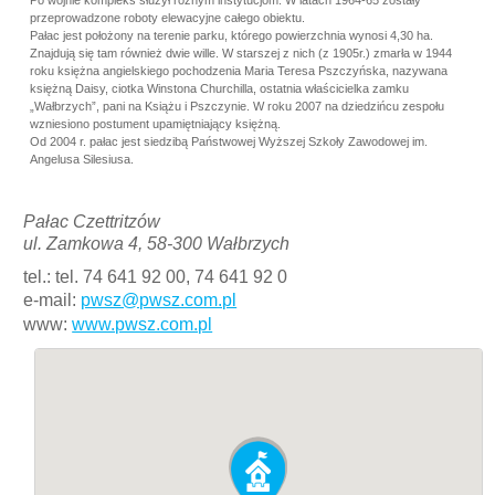
Po wojnie kompleks służył różnym instytucjom. W latach 1964-65 zostały
przeprowadzone roboty elewacyjne całego obiektu.
Pałac jest położony na terenie parku, którego powierzchnia wynosi 4,30 ha.
Znajdują się tam również dwie wille. W starszej z nich (z 1905r.) zmarła w 1944
roku księżna angielskiego pochodzenia Maria Teresa Pszczyńska, nazywana
księżną Daisy, ciotka Winstona Churchilla, ostatnia właścicielka zamku
„Wałbrzych”, pani na Książu i Pszczynie. W roku 2007 na dziedzińcu zespołu
wzniesiono postument upamiętniający księżną.
Od 2004 r. pałac jest siedzibą Państwowej Wyższej Szkoły Zawodowej im.
Angelusa Silesiusa.
Pałac Czettritzów
ul. Zamkowa 4, 58-300 Wałbrzych
tel.: tel. 74 641 92 00, 74 641 92 0
e-mail:
pwsz@pwsz.com.pl
www:
www.pwsz.com.pl