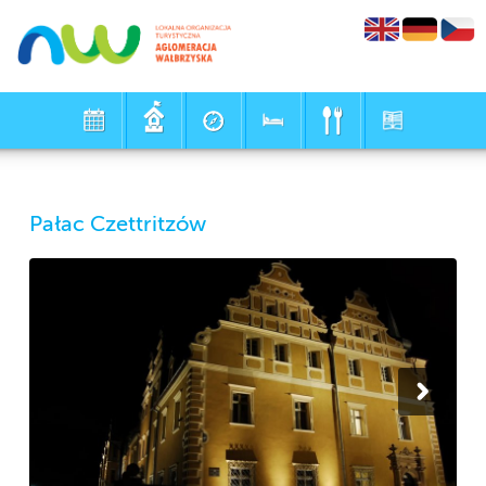
Pałac Czettritzów